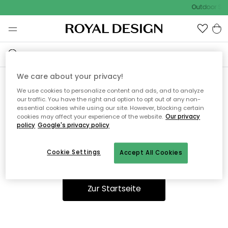
Outdoor Sal
We care about your privacy!
We use cookies to personalize content and ads, and to analyze
Ooops, die Seite wurde nicht
our traffic. You have the right and option to opt out of any non-
essential cookies while using our site. However, blocking certain
gefunden.
cookies may affect your experience of the website.
Our privacy
policy
Google's privacy policy
Cookie Settings
Accept All Cookies
Sie können auf unserer
Startseite
weiter navigieren.
Zur Startseite