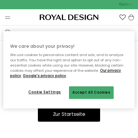
Outdoor Sa
We care about your privacy!
We use cookies to personalize content and ads, and to analyze
Ooops, die Seite wurde nicht
our traffic. You have the right and option to opt out of any non-
essential cookies while using our site. However, blocking certain
gefunden.
cookies may affect your experience of the website.
Our privacy
policy
Google's privacy policy
Cookie Settings
Accept All Cookies
Sie können auf unserer
Startseite
weiter navigieren.
Zur Startseite