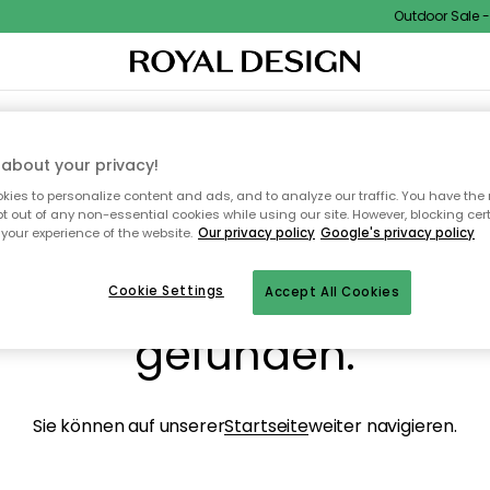
Outdoor Sale - 1
NENEINRICHTUNG
TEXTILIEN & TEPPICHE
KÜCHE
AUFBEWAHRUNG
OUTD
about your privacy!
ies to personalize content and ads, and to analyze our traffic. You have the 
pt out of any non-essential cookies while using our site. However, blocking cer
your experience of the website.
Our privacy policy
Google's privacy policy
ops, die Seite wurde ni
Cookie Settings
Accept All Cookies
gefunden.
Sie können auf unserer
Startseite
weiter navigieren.