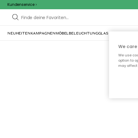
Kundenservice
NEUHEITEN
KAMPAGNEN
MÖBEL
BELEUCHTUNG
GLAS & GESCHIRR
IN
We care 
We use cook
option to o
may affect 
Oo