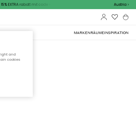
5% EXTRA rabatt mit code
Austria
OOR-MÖBEL
MARKEN
RÄUME
INSPIRATION
right and
tain cookies
cht