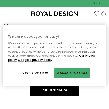
Outdoor Sal
We care about your privacy!
We use cookies to personalize content and ads, and to analyze
Ooops, die Seite wurde nicht
our traffic. You have the right and option to opt out of any non-
essential cookies while using our site. However, blocking certain
gefunden.
cookies may affect your experience of the website.
Our privacy
policy
Google's privacy policy
Cookie Settings
Accept All Cookies
Sie können auf unserer
Startseite
weiter navigieren.
Zur Startseite