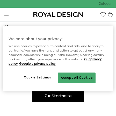
Outdoor Sal
We care about your privacy!
We use cookies to personalize content and ads, and to analyze
Ooops, die Seite wurde nicht
our traffic. You have the right and option to opt out of any non-
essential cookies while using our site. However, blocking certain
gefunden.
cookies may affect your experience of the website.
Our privacy
policy
Google's privacy policy
Cookie Settings
Accept All Cookies
Sie können auf unserer
Startseite
weiter navigieren.
Zur Startseite