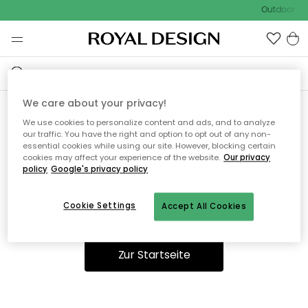
Outdoor Sal
We care about your privacy!
We use cookies to personalize content and ads, and to analyze
Ooops, die Seite wurde nicht
our traffic. You have the right and option to opt out of any non-
essential cookies while using our site. However, blocking certain
gefunden.
cookies may affect your experience of the website.
Our privacy
policy
Google's privacy policy
Cookie Settings
Accept All Cookies
Sie können auf unserer
Startseite
weiter navigieren.
Zur Startseite