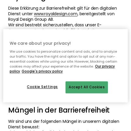
Diese Erklärung zur Barrierefreiheit gilt für den digitalen
Dienst unter
www.royaldesign.com
, bereitgestellt von
Royal Design Group AB.
Wir sind bestrebt sicherzustellen, dass unser E-
Commerce-Service – einschließlich Website,
Zahlungsablauf und Kundenservice – für alle Benutzer
zugänglich ist, in Übereinstimmung mit den
We care about your privacy!
Anforderungen des Gesetzes über die Barrierefreiheit
We use cookies to personalize content and ads, and to analyze
von Produkten und Dienstleistungen (European
our traffic. You have the right and option to opt out of any non-
Accessibility Act – EAA).
essential cookies while using our site. However, blocking certain
cookies may affect your experience of the website.
Our privacy
Wie barrierefrei ist der Dienst?
policy
Google's privacy policy
Der digitale Dienst ist teilweise konform mit den
Cookie Settings
Accept All Cookies
Anforderungen der Norm EN 301 549, die Richtlinien
gemäß WCAG 2.2 Level AAA beinhaltet.
Mängel in der Barrierefreiheit
Wir sind uns der folgenden Mängel in unserem digitalen
Dienst bewusst: