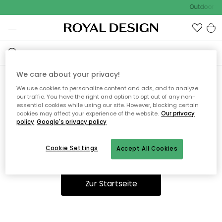
Outdoor Sa
We care about your privacy!
We use cookies to personalize content and ads, and to analyze
Ooops, die Seite wurde nicht
our traffic. You have the right and option to opt out of any non-
essential cookies while using our site. However, blocking certain
gefunden.
cookies may affect your experience of the website.
Our privacy
policy
Google's privacy policy
Cookie Settings
Accept All Cookies
Sie können auf unserer
Startseite
weiter navigieren.
Zur Startseite