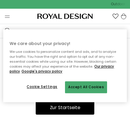
Outdoor Sa
We care about your privacy!
We use cookies to personalize content and ads, and to analyze
Ooops, die Seite wurde nicht
our traffic. You have the right and option to opt out of any non-
essential cookies while using our site. However, blocking certain
gefunden.
cookies may affect your experience of the website.
Our privacy
policy
Google's privacy policy
Cookie Settings
Accept All Cookies
Sie können auf unserer
Startseite
weiter navigieren.
Zur Startseite