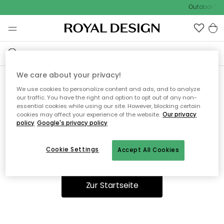
Outdoor Sal
We care about your privacy!
We use cookies to personalize content and ads, and to analyze
Ooops, die Seite wurde nicht
our traffic. You have the right and option to opt out of any non-
essential cookies while using our site. However, blocking certain
gefunden.
cookies may affect your experience of the website.
Our privacy
policy
Google's privacy policy
Cookie Settings
Accept All Cookies
Sie können auf unserer
Startseite
weiter navigieren.
Zur Startseite