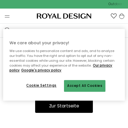
Outdoor Sal
We care about your privacy!
We use cookies to personalize content and ads, and to analyze
Ooops, die Seite wurde nicht
our traffic. You have the right and option to opt out of any non-
essential cookies while using our site. However, blocking certain
gefunden.
cookies may affect your experience of the website.
Our privacy
policy
Google's privacy policy
Cookie Settings
Accept All Cookies
Sie können auf unserer
Startseite
weiter navigieren.
Zur Startseite