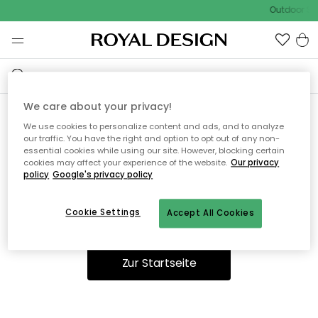
Outdoor Sal
We care about your privacy!
We use cookies to personalize content and ads, and to analyze
Ooops, die Seite wurde nicht
our traffic. You have the right and option to opt out of any non-
essential cookies while using our site. However, blocking certain
gefunden.
cookies may affect your experience of the website.
Our privacy
policy
Google's privacy policy
Cookie Settings
Accept All Cookies
Sie können auf unserer
Startseite
weiter navigieren.
Zur Startseite