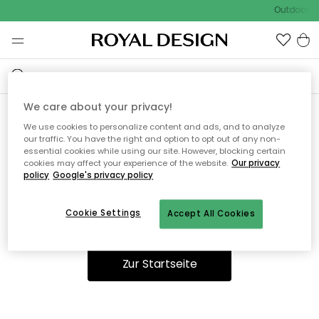
Outdoor Sa
We care about your privacy!
We use cookies to personalize content and ads, and to analyze
Ooops, die Seite wurde nicht
our traffic. You have the right and option to opt out of any non-
essential cookies while using our site. However, blocking certain
gefunden.
cookies may affect your experience of the website.
Our privacy
policy
Google's privacy policy
Cookie Settings
Accept All Cookies
Sie können auf unserer
Startseite
weiter navigieren.
Zur Startseite