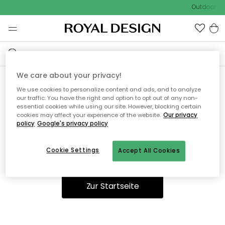
Outdoor Sal
We care about your privacy!
We use cookies to personalize content and ads, and to analyze
Ooops, die Seite wurde nicht
our traffic. You have the right and option to opt out of any non-
essential cookies while using our site. However, blocking certain
gefunden.
cookies may affect your experience of the website.
Our privacy
policy
Google's privacy policy
Cookie Settings
Accept All Cookies
Sie können auf unserer
Startseite
weiter navigieren.
Zur Startseite