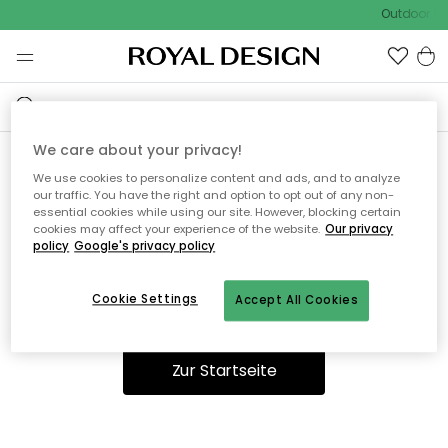
Outdoor Sal
We care about your privacy!
We use cookies to personalize content and ads, and to analyze
Ooops, die Seite wurde nicht
our traffic. You have the right and option to opt out of any non-
essential cookies while using our site. However, blocking certain
gefunden.
cookies may affect your experience of the website.
Our privacy
policy
Google's privacy policy
Cookie Settings
Accept All Cookies
Sie können auf unserer
Startseite
weiter navigieren.
Zur Startseite