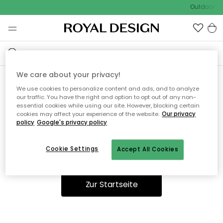
Outdoor Sa
We care about your privacy!
We use cookies to personalize content and ads, and to analyze
Ooops, die Seite wurde nicht
our traffic. You have the right and option to opt out of any non-
essential cookies while using our site. However, blocking certain
gefunden.
cookies may affect your experience of the website.
Our privacy
policy
Google's privacy policy
Cookie Settings
Accept All Cookies
Sie können auf unserer
Startseite
weiter navigieren.
Zur Startseite