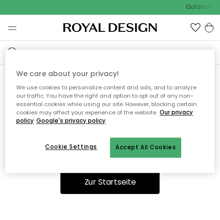
Outdoor Sal
We care about your privacy!
We use cookies to personalize content and ads, and to analyze
Ooops, die Seite wurde nicht
our traffic. You have the right and option to opt out of any non-
essential cookies while using our site. However, blocking certain
gefunden.
cookies may affect your experience of the website.
Our privacy
policy
Google's privacy policy
Cookie Settings
Accept All Cookies
Sie können auf unserer
Startseite
weiter navigieren.
Zur Startseite