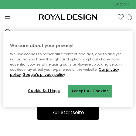
Outdoor Sal
We care about your privacy!
We use cookies to personalize content and ads, and to analyze
Ooops, die Seite wurde nicht
our traffic. You have the right and option to opt out of any non-
essential cookies while using our site. However, blocking certain
gefunden.
cookies may affect your experience of the website.
Our privacy
policy
Google's privacy policy
Cookie Settings
Accept All Cookies
Sie können auf unserer
Startseite
weiter navigieren.
Zur Startseite