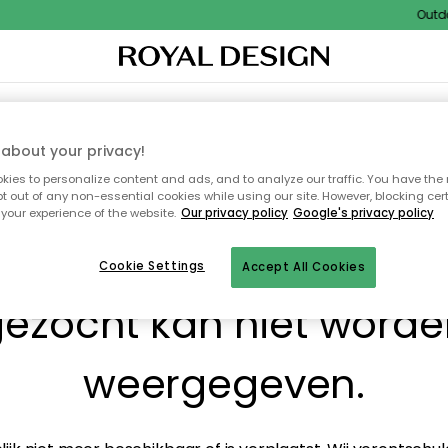
Outdoor
I
WOONDECORATIE
TEXTIEL & VLOERKLEDEN
KEUKEN
BUITENMEUBELS
about your privacy!
ies to personalize content and ads, and to analyze our traffic. You have the 
pt out of any non-essential cookies while using our site. However, blocking cer
your experience of the website.
Our privacy policy
Google's privacy policy
! De pagina waarnaar j
Cookie Settings
Accept All Cookies
ezocht kan niet word
weergegeven.