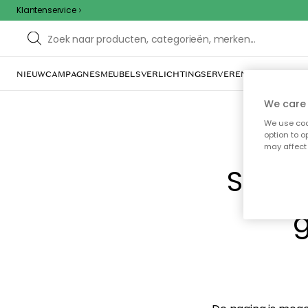
Klantenservice
NIEUW
CAMPAGNES
MEUBELS
VERLICHTING
SERVEREN & TAFELGERE
We care 
We use cook
option to o
may affect 
Sorry
g