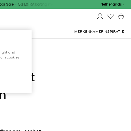
 Sale - 15% EXTRA korting met code
Netherlands
MERKEN
KAMER
INSPIRATIE
right and
tain cookies
e hebt
en