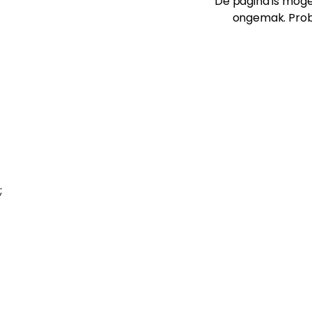
De pagina is mogel
ongemak. Prob
;