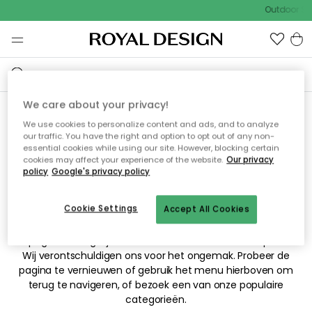
Outdoor Sal
We care about your privacy!
We use cookies to personalize content and ads, and to analyze
Sorry! De pagina waarnaar
our traffic. You have the right and option to opt out of any non-
essential cookies while using our site. However, blocking certain
je hebt gezocht kan niet
cookies may affect your experience of the website.
Our privacy
policy
Google's privacy policy
worden weergegeven.
Cookie Settings
Accept All Cookies
De pagina is mogelijk niet meer beschikbaar of is verplaatst.
Wij verontschuldigen ons voor het ongemak. Probeer de
pagina te vernieuwen of gebruik het menu hierboven om
terug te navigeren, of bezoek een van onze populaire
categorieën.