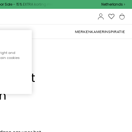
 Sale - 15% EXTRA korting met code
Netherlands
MERKEN
KAMER
INSPIRATIE
right and
tain cookies
e hebt
en