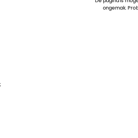
De pagina is mogel
ongemak. Prob
;