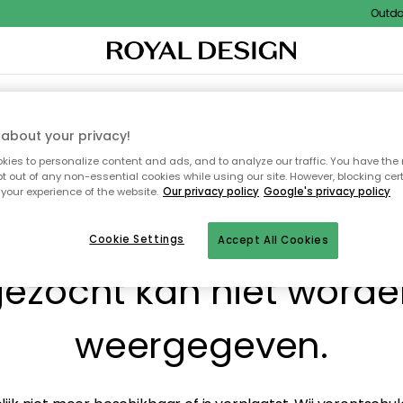
Outdoor
I
WOONDECORATIE
TEXTIEL & VLOERKLEDEN
KEUKEN
BUITENMEUBELS
about your privacy!
ies to personalize content and ads, and to analyze our traffic. You have the 
pt out of any non-essential cookies while using our site. However, blocking cer
your experience of the website.
Our privacy policy
Google's privacy policy
! De pagina waarnaar j
Cookie Settings
Accept All Cookies
ezocht kan niet word
weergegeven.