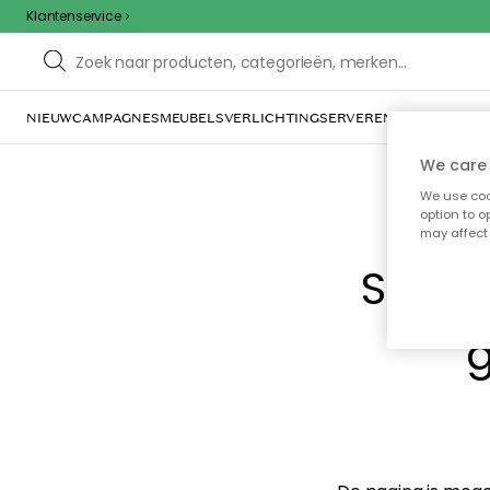
Klantenservice
NIEUW
CAMPAGNES
MEUBELS
VERLICHTING
SERVEREN & TAFELGERE
We care 
We use cook
option to o
may affect 
Sorry
g