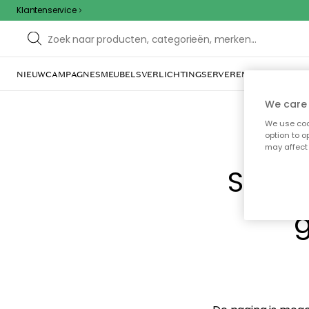
Klantenservice
NIEUW
CAMPAGNES
MEUBELS
VERLICHTING
SERVEREN & TAFELGERE
We care 
We use cook
option to o
may affect 
Sorry
g