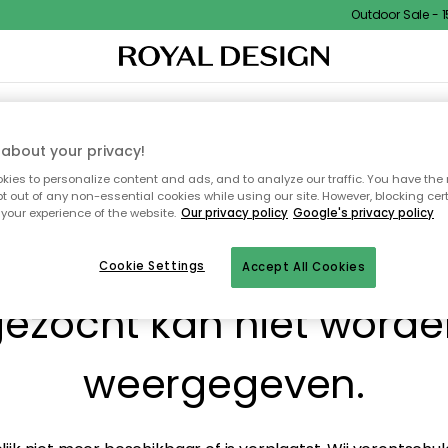
Outdoor Sale - 15%
I
WOONDECORATIE
TEXTIEL & VLOERKLEDEN
KEUKEN
BUITENMEUBELS
about your privacy!
ies to personalize content and ads, and to analyze our traffic. You have the 
pt out of any non-essential cookies while using our site. However, blocking cer
your experience of the website.
Our privacy policy
Google's privacy policy
! De pagina waarnaar j
Cookie Settings
Accept All Cookies
ezocht kan niet word
weergegeven.