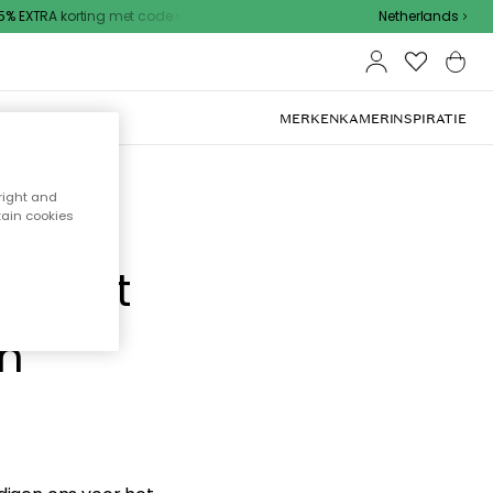
 EXTRA korting met code
Netherlands
MERKEN
KAMER
INSPIRATIE
right and
tain cookies
e hebt
en