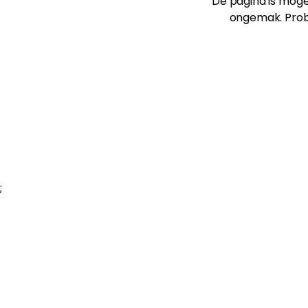
De pagina is mogel
ongemak. Prob
;