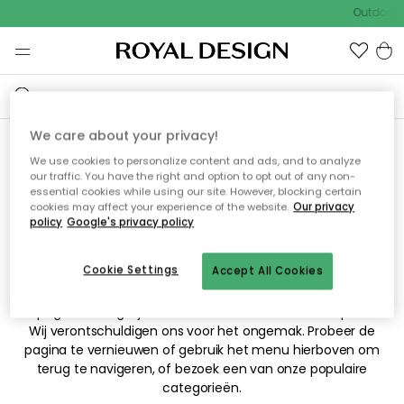
Outdoor S
We care about your privacy!
We use cookies to personalize content and ads, and to analyze
Sorry! De pagina waarnaar
our traffic. You have the right and option to opt out of any non-
essential cookies while using our site. However, blocking certain
je hebt gezocht kan niet
cookies may affect your experience of the website.
Our privacy
policy
Google's privacy policy
worden weergegeven.
Cookie Settings
Accept All Cookies
De pagina is mogelijk niet meer beschikbaar of is verplaatst.
Wij verontschuldigen ons voor het ongemak. Probeer de
pagina te vernieuwen of gebruik het menu hierboven om
terug te navigeren, of bezoek een van onze populaire
categorieën.