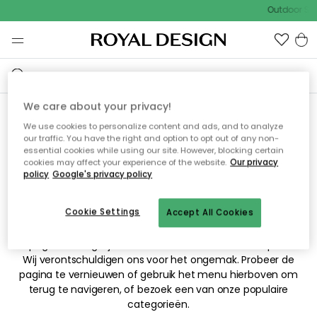
Outdoor Sal
We care about your privacy!
We use cookies to personalize content and ads, and to analyze
Sorry! De pagina waarnaar
our traffic. You have the right and option to opt out of any non-
essential cookies while using our site. However, blocking certain
je hebt gezocht kan niet
cookies may affect your experience of the website.
Our privacy
policy
Google's privacy policy
worden weergegeven.
Cookie Settings
Accept All Cookies
De pagina is mogelijk niet meer beschikbaar of is verplaatst.
Wij verontschuldigen ons voor het ongemak. Probeer de
pagina te vernieuwen of gebruik het menu hierboven om
terug te navigeren, of bezoek een van onze populaire
categorieën.