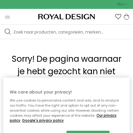
Outdoor 
Sorry! De pagina waarnaar
je hebt gezocht kan niet
worden weergegeven.
We care about your privacy!
We use cookies to personalize content and ads, and to analyze
De pagina is mogelijk niet meer beschikbaar of is verplaatst.
our traffic. You have the right and option to opt out of any non-
Wij verontschuldigen ons voor het ongemak. Probeer de
essential cookies while using our site. However, blocking certain
pagina te vernieuwen of gebruik het menu hierboven om
cookies may affect your experience of the website.
Our privacy
policy
Google's privacy policy
terug te navigeren, of bezoek een van onze populaire
categorieën.