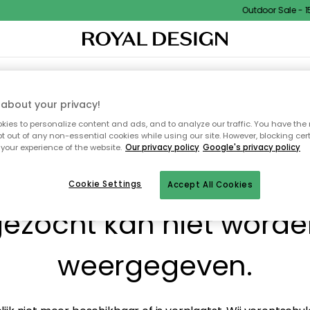
Outdoor Sale - 15%
I
WOONDECORATIE
TEXTIEL & VLOERKLEDEN
KEUKEN
BUITENMEUBELS
about your privacy!
ies to personalize content and ads, and to analyze our traffic. You have the 
pt out of any non-essential cookies while using our site. However, blocking cer
your experience of the website.
Our privacy policy
Google's privacy policy
! De pagina waarnaar j
Cookie Settings
Accept All Cookies
ezocht kan niet word
weergegeven.