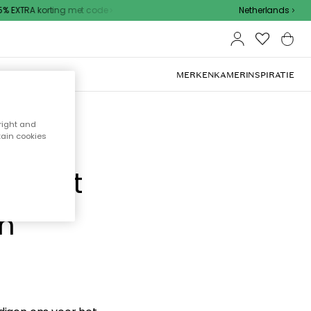
 EXTRA korting met code
Netherlands
MERKEN
KAMER
INSPIRATIE
right and
tain cookies
e hebt
en