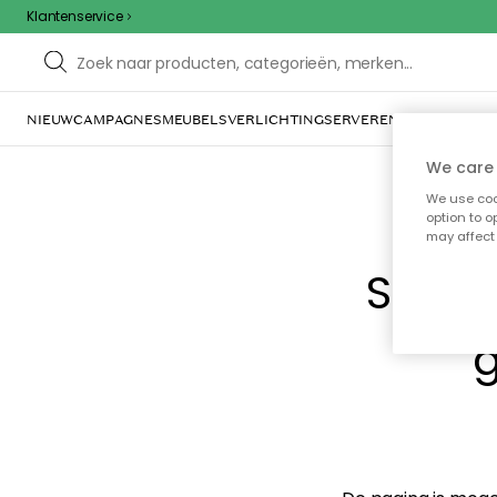
Klantenservice
NIEUW
CAMPAGNES
MEUBELS
VERLICHTING
SERVEREN & TAFELGERE
We care 
We use cook
option to o
may affect 
Sorry
g