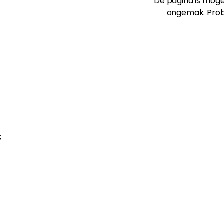
De pagina is mogel
ongemak. Prob
;