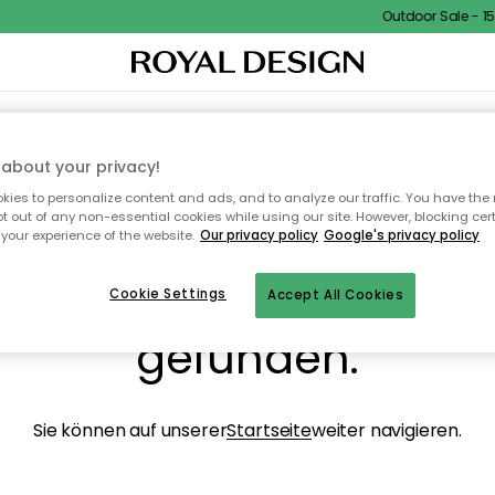
Outdoor Sale - 15%
NENEINRICHTUNG
TEXTILIEN & TEPPICHE
KÜCHE
AUFBEWAHRUNG
OUTD
about your privacy!
ies to personalize content and ads, and to analyze our traffic. You have the 
pt out of any non-essential cookies while using our site. However, blocking cer
your experience of the website.
Our privacy policy
Google's privacy policy
ops, die Seite wurde ni
Cookie Settings
Accept All Cookies
gefunden.
Sie können auf unserer
Startseite
weiter navigieren.