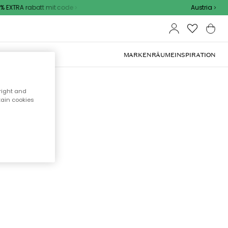
 EXTRA rabatt mit code
Austria
OOR-MÖBEL
MARKEN
RÄUME
INSPIRATION
right and
tain cookies
cht