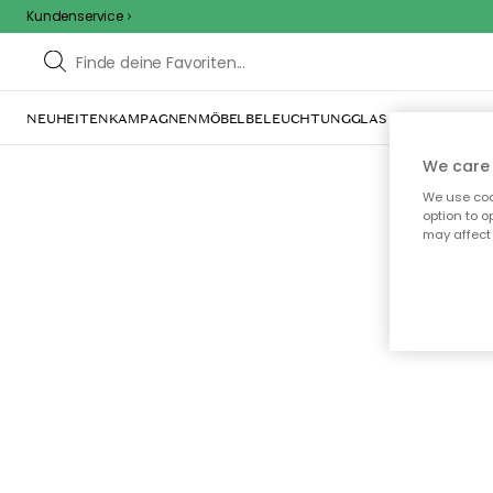
Kundenservice
NEUHEITEN
KAMPAGNEN
MÖBEL
BELEUCHTUNG
GLAS & GESCHIRR
IN
We care 
We use cook
option to o
may affect 
Oo