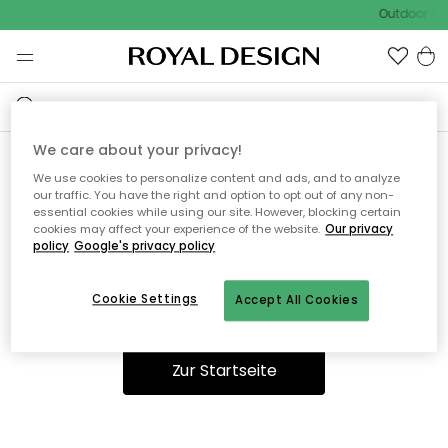
Outdoor Sal
We care about your privacy!
We use cookies to personalize content and ads, and to analyze
Ooops, die Seite wurde nicht
our traffic. You have the right and option to opt out of any non-
essential cookies while using our site. However, blocking certain
gefunden.
cookies may affect your experience of the website.
Our privacy
policy
Google's privacy policy
Cookie Settings
Accept All Cookies
Sie können auf unserer
Startseite
weiter navigieren.
Zur Startseite