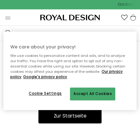
Outdoor Sal
We care about your privacy!
We use cookies to personalize content and ads, and to analyze
Ooops, die Seite wurde nicht
our traffic. You have the right and option to opt out of any non-
essential cookies while using our site. However, blocking certain
gefunden.
cookies may affect your experience of the website.
Our privacy
policy
Google's privacy policy
Cookie Settings
Accept All Cookies
Sie können auf unserer
Startseite
weiter navigieren.
Zur Startseite