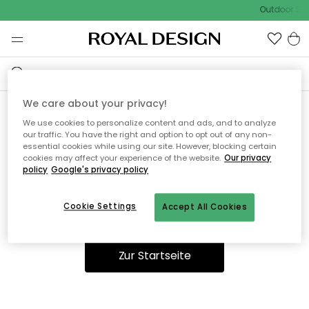
Outdoor Sal
We care about your privacy!
We use cookies to personalize content and ads, and to analyze
Ooops, die Seite wurde nicht
our traffic. You have the right and option to opt out of any non-
essential cookies while using our site. However, blocking certain
gefunden.
cookies may affect your experience of the website.
Our privacy
policy
Google's privacy policy
Cookie Settings
Accept All Cookies
Sie können auf unserer
Startseite
weiter navigieren.
Zur Startseite