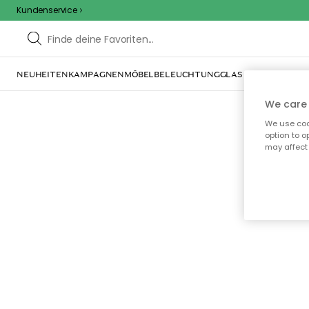
Kundenservice
NEUHEITEN
KAMPAGNEN
MÖBEL
BELEUCHTUNG
GLAS & GESCHIRR
IN
We care 
We use cook
option to o
may affect 
Oo