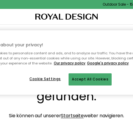
Outdoor Sale - 15%
NENEINRICHTUNG
TEXTILIEN & TEPPICHE
KÜCHE
AUFBEWAHRUNG
OUTD
about your privacy!
ies to personalize content and ads, and to analyze our traffic. You have the 
pt out of any non-essential cookies while using our site. However, blocking cer
your experience of the website.
Our privacy policy
Google's privacy policy
ops, die Seite wurde ni
Cookie Settings
Accept All Cookies
gefunden.
Sie können auf unserer
Startseite
weiter navigieren.