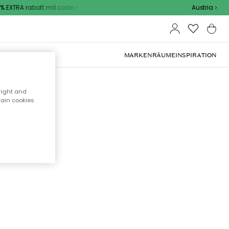
 EXTRA rabatt mit code
Austria
OOR-MÖBEL
MARKEN
RÄUME
INSPIRATION
right and
tain cookies
cht