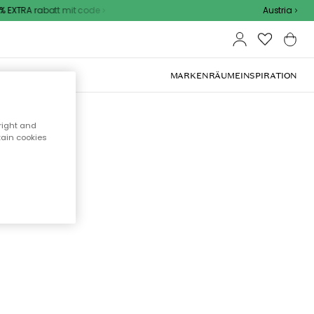
 EXTRA rabatt mit code
Austria
OOR-MÖBEL
MARKEN
RÄUME
INSPIRATION
right and
tain cookies
cht