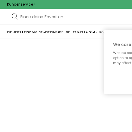
Kundenservice
NEUHEITEN
KAMPAGNEN
MÖBEL
BELEUCHTUNG
GLAS & GESCHIRR
IN
We care 
We use cook
option to o
may affect 
Oo