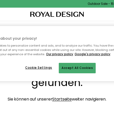
Outdoor Sale - 15%
NENEINRICHTUNG
TEXTILIEN & TEPPICHE
KÜCHE
AUFBEWAHRUNG
OUTD
about your privacy!
ies to personalize content and ads, and to analyze our traffic. You have the 
pt out of any non-essential cookies while using our site. However, blocking cer
your experience of the website.
Our privacy policy
Google's privacy policy
ops, die Seite wurde ni
Cookie Settings
Accept All Cookies
gefunden.
Sie können auf unserer
Startseite
weiter navigieren.