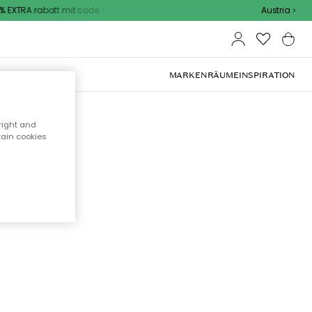
 EXTRA rabatt mit code
Austria
OOR-MÖBEL
MARKEN
RÄUME
INSPIRATION
right and
tain cookies
cht