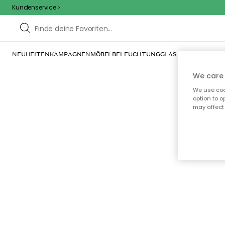
Kundenservice
NEUHEITEN
KAMPAGNEN
MÖBEL
BELEUCHTUNG
GLAS & GESCHIRR
IN
We care 
We use cook
option to o
may affect 
Oo