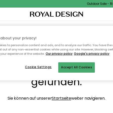
Outdoor Sale - 15%
NENEINRICHTUNG
TEXTILIEN & TEPPICHE
KÜCHE
AUFBEWAHRUNG
OUTD
about your privacy!
ies to personalize content and ads, and to analyze our traffic. You have the 
pt out of any non-essential cookies while using our site. However, blocking cer
your experience of the website.
Our privacy policy
Google's privacy policy
ops, die Seite wurde ni
Cookie Settings
Accept All Cookies
gefunden.
Sie können auf unserer
Startseite
weiter navigieren.