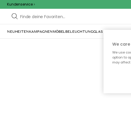
Kundenservice
NEUHEITEN
KAMPAGNEN
MÖBEL
BELEUCHTUNG
GLAS & GESCHIRR
IN
We care 
We use cook
option to o
may affect 
Oo