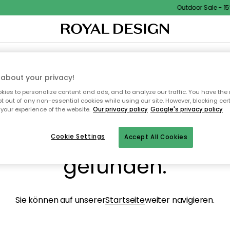
Outdoor Sale - 15%
NENEINRICHTUNG
TEXTILIEN & TEPPICHE
KÜCHE
AUFBEWAHRUNG
OUTD
about your privacy!
ies to personalize content and ads, and to analyze our traffic. You have the 
pt out of any non-essential cookies while using our site. However, blocking cer
your experience of the website.
Our privacy policy
Google's privacy policy
ops, die Seite wurde ni
Cookie Settings
Accept All Cookies
gefunden.
Sie können auf unserer
Startseite
weiter navigieren.