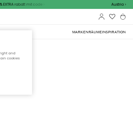
 EXTRA rabatt mit code
Austria
OOR-MÖBEL
MARKEN
RÄUME
INSPIRATION
right and
tain cookies
cht