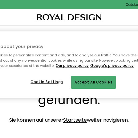
Outdoor 
NENEINRICHTUNG
TEXTILIEN & TEPPICHE
KÜCHE
AUFBEWAHRUNG
OUTD
about your privacy!
ies to personalize content and ads, and to analyze our traffic. You have the 
pt out of any non-essential cookies while using our site. However, blocking cer
your experience of the website.
Our privacy policy
Google's privacy policy
ops, die Seite wurde ni
Cookie Settings
Accept All Cookies
gefunden.
Sie können auf unserer
Startseite
weiter navigieren.