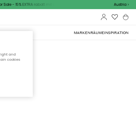
Sale - 15% EXTRA rabatt mit code
Austria
OOR-MÖBEL
MARKEN
RÄUME
INSPIRATION
right and
tain cookies
cht