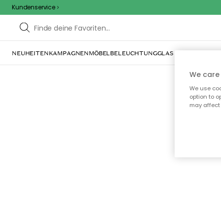
Kundenservice
NEUHEITEN
KAMPAGNEN
MÖBEL
BELEUCHTUNG
GLAS & GESCHIRR
IN
We care 
We use cook
option to o
may affect 
Oo