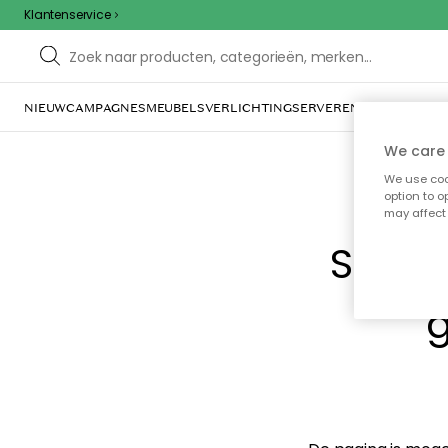
Klantenservice
NIEUW
CAMPAGNES
MEUBELS
VERLICHTING
SERVEREN & TAFELGERE
We care 
We use cook
option to o
may affect 
Sorry
g