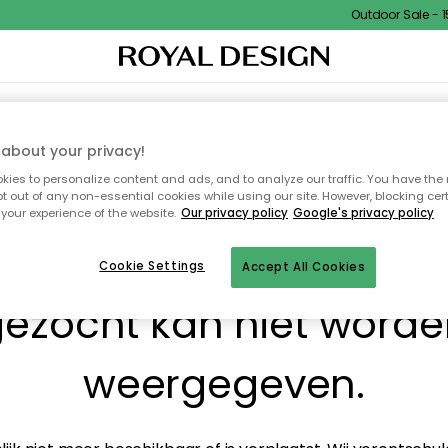
Outdoor Sale - 15%
I
WOONDECORATIE
TEXTIEL & VLOERKLEDEN
KEUKEN
BUITENMEUBELS
about your privacy!
ies to personalize content and ads, and to analyze our traffic. You have the 
pt out of any non-essential cookies while using our site. However, blocking cer
your experience of the website.
Our privacy policy
Google's privacy policy
! De pagina waarnaar j
Cookie Settings
Accept All Cookies
ezocht kan niet word
weergegeven.