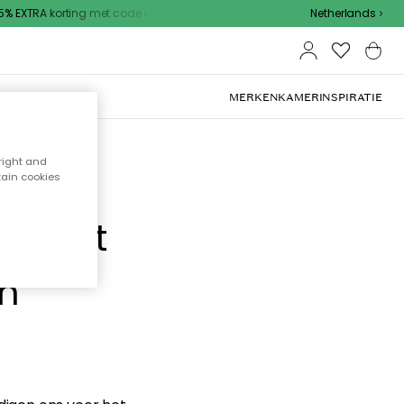
 EXTRA korting met code
Netherlands
MERKEN
KAMER
INSPIRATIE
right and
tain cookies
e hebt
en