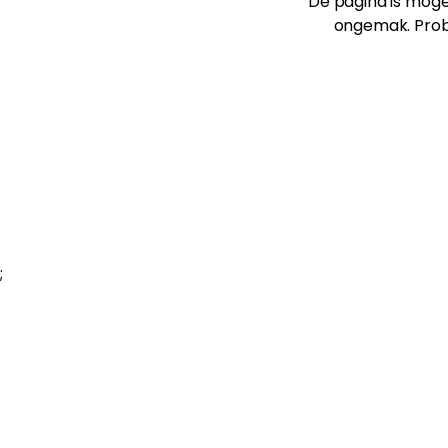
De pagina is mogel
ongemak. Prob
;