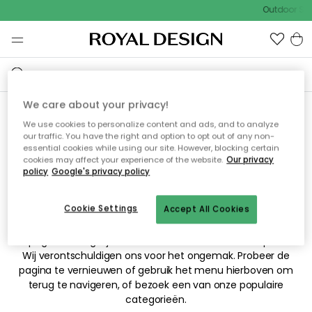
Outdoor Sal
We care about your privacy!
We use cookies to personalize content and ads, and to analyze
Sorry! De pagina waarnaar
our traffic. You have the right and option to opt out of any non-
essential cookies while using our site. However, blocking certain
je hebt gezocht kan niet
cookies may affect your experience of the website.
Our privacy
policy
Google's privacy policy
worden weergegeven.
Cookie Settings
Accept All Cookies
De pagina is mogelijk niet meer beschikbaar of is verplaatst.
Wij verontschuldigen ons voor het ongemak. Probeer de
pagina te vernieuwen of gebruik het menu hierboven om
terug te navigeren, of bezoek een van onze populaire
categorieën.