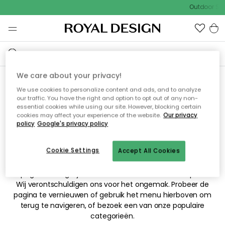
Outdoor Sal
We care about your privacy!
We use cookies to personalize content and ads, and to analyze
Sorry! De pagina waarnaar
our traffic. You have the right and option to opt out of any non-
essential cookies while using our site. However, blocking certain
je hebt gezocht kan niet
cookies may affect your experience of the website.
Our privacy
policy
Google's privacy policy
worden weergegeven.
Cookie Settings
Accept All Cookies
De pagina is mogelijk niet meer beschikbaar of is verplaatst.
Wij verontschuldigen ons voor het ongemak. Probeer de
pagina te vernieuwen of gebruik het menu hierboven om
terug te navigeren, of bezoek een van onze populaire
categorieën.