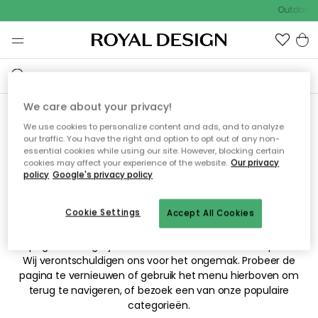
Outdoor S
We care about your privacy!
We use cookies to personalize content and ads, and to analyze
Sorry! De pagina waarnaar
our traffic. You have the right and option to opt out of any non-
essential cookies while using our site. However, blocking certain
je hebt gezocht kan niet
cookies may affect your experience of the website.
Our privacy
policy
Google's privacy policy
worden weergegeven.
Cookie Settings
Accept All Cookies
De pagina is mogelijk niet meer beschikbaar of is verplaatst.
Wij verontschuldigen ons voor het ongemak. Probeer de
pagina te vernieuwen of gebruik het menu hierboven om
terug te navigeren, of bezoek een van onze populaire
categorieën.