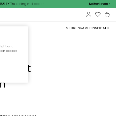
5% EXTRA korting met code
Netherlands
MERKEN
KAMER
INSPIRATIE
right and
tain cookies
e hebt
en