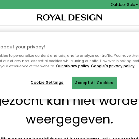
Outdoor Sale - 1
I
WOONDECORATIE
TEXTIEL & VLOERKLEDEN
KEUKEN
BUITENMEUBELS
about your privacy!
ies to personalize content and ads, and to analyze our traffic. You have the 
pt out of any non-essential cookies while using our site. However, blocking cer
your experience of the website.
Our privacy policy
Google's privacy policy
! De pagina waarnaar j
Cookie Settings
Accept All Cookies
ezocht kan niet word
weergegeven.