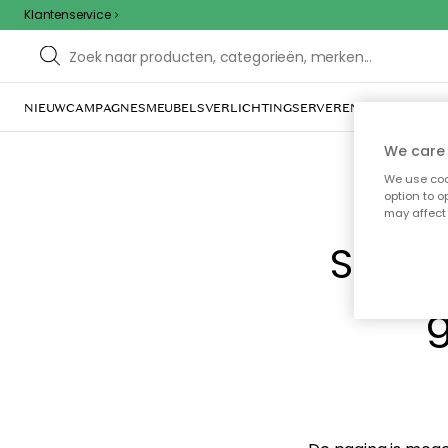
Klantenservice
NIEUW
CAMPAGNES
MEUBELS
VERLICHTING
SERVEREN & TAFELGERE
We care 
We use cook
option to o
may affect 
Sorry
g