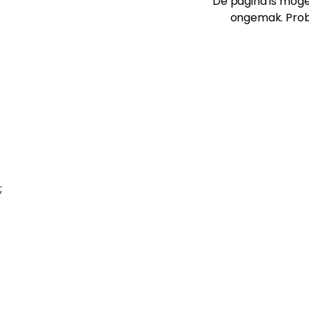
De pagina is mogel
ongemak. Prob
;