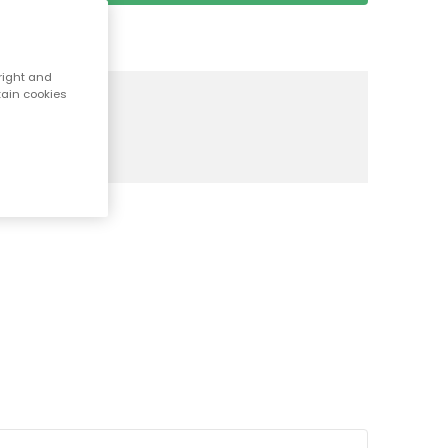
right and
e items)
tain cookies