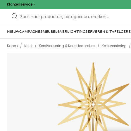
Klantenservice
NIEUW
CAMPAGNES
MEUBELS
VERLICHTING
SERVEREN & TAFELGERE
/
/
/
/
Kopen
Kerst
Kerstversiering & Kerstdecoraties
Kerstversiering