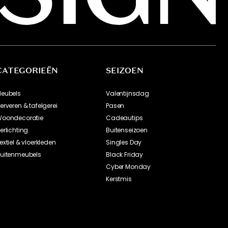
Datum
Beoordeling
Carl H
26-01-12
Britt P
26-01-09
Jose
25-12-31