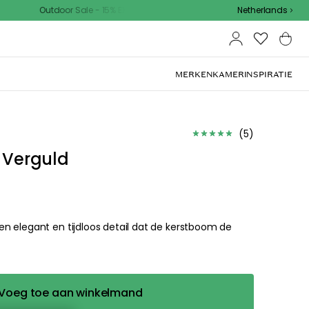
oor Sale - 15% EXTRA korting met code
Netherlands
MERKEN
KAMER
INSPIRATIE
(
5
)
K Verguld
n elegant en tijdloos detail dat de kerstboom de
Voeg toe aan winkelmand