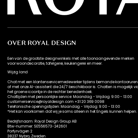
Beoordelingen en recensies
5
7 Recensies
Beoordelingen
7
0
0
0
0