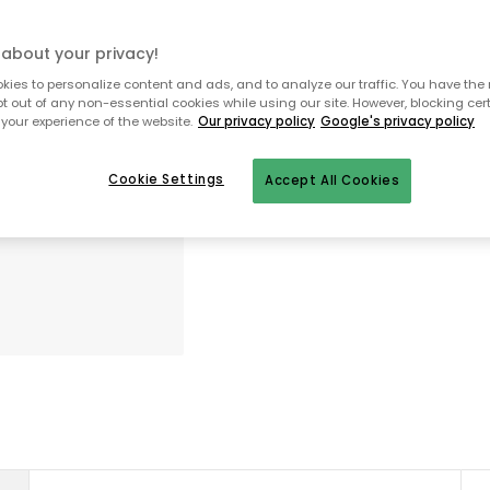
Slechts 1 stuks op voorraad
about your privacy!
ies to personalize content and ads, and to analyze our traffic. You have the 
Gratis verzending vanaf €99 (klein
pt out of any non-essential cookies while using our site. However, blocking cer
your experience of the website.
Our privacy policy
Google's privacy policy
Open aankoop voor 30 dagen
Veilige betalingen
Cookie Settings
Accept All Cookies