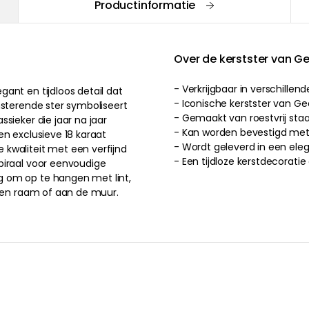
Productinformatie
Over de kerstster van G
- Verkrijgbaar in verschillen
ant en tijdloos detail dat
- Iconische kerstster van Ge
nsterende ster symboliseert
- Gemaakt van roestvrij sta
sieker die jaar na jaar
- Kan worden bevestigd met 
en exclusieve 18 karaat
- Wordt geleverd in een el
kwaliteit met een verfijnd
- Een tijdloze kerstdecoratie
piraal voor eenvoudige
 om op te hangen met lint,
 een raam of aan de muur.