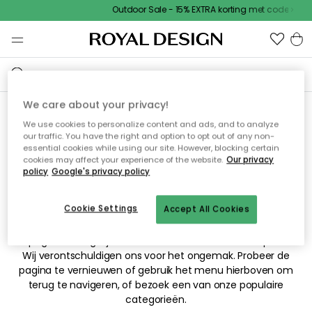
Outdoor Sale - 15% EXTRA korting met code
We care about your privacy!
We use cookies to personalize content and ads, and to analyze
Sorry! De pagina waarnaar
our traffic. You have the right and option to opt out of any non-
essential cookies while using our site. However, blocking certain
je hebt gezocht kan niet
cookies may affect your experience of the website.
Our privacy
policy
Google's privacy policy
worden weergegeven.
Cookie Settings
Accept All Cookies
De pagina is mogelijk niet meer beschikbaar of is verplaatst.
Wij verontschuldigen ons voor het ongemak. Probeer de
pagina te vernieuwen of gebruik het menu hierboven om
terug te navigeren, of bezoek een van onze populaire
categorieën.