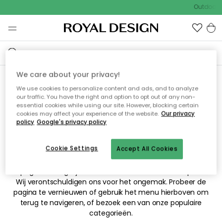
Outdoor S
We care about your privacy!
We use cookies to personalize content and ads, and to analyze
Sorry! De pagina waarnaar
our traffic. You have the right and option to opt out of any non-
essential cookies while using our site. However, blocking certain
je hebt gezocht kan niet
cookies may affect your experience of the website.
Our privacy
policy
Google's privacy policy
worden weergegeven.
Cookie Settings
Accept All Cookies
De pagina is mogelijk niet meer beschikbaar of is verplaatst.
Wij verontschuldigen ons voor het ongemak. Probeer de
pagina te vernieuwen of gebruik het menu hierboven om
terug te navigeren, of bezoek een van onze populaire
categorieën.