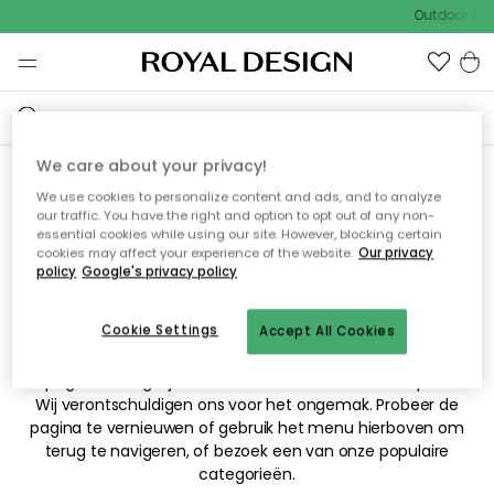
Outdoor Sal
We care about your privacy!
We use cookies to personalize content and ads, and to analyze
Sorry! De pagina waarnaar
our traffic. You have the right and option to opt out of any non-
essential cookies while using our site. However, blocking certain
je hebt gezocht kan niet
cookies may affect your experience of the website.
Our privacy
policy
Google's privacy policy
worden weergegeven.
Cookie Settings
Accept All Cookies
De pagina is mogelijk niet meer beschikbaar of is verplaatst.
Wij verontschuldigen ons voor het ongemak. Probeer de
pagina te vernieuwen of gebruik het menu hierboven om
terug te navigeren, of bezoek een van onze populaire
categorieën.