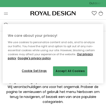
Outdoor Sal
We care about your privacy!
We use cookies to personalize content and ads, and to analyze
Sorry! De pagina waarnaar
our traffic. You have the right and option to opt out of any non-
essential cookies while using our site. However, blocking certain
je hebt gezocht kan niet
cookies may affect your experience of the website.
Our privacy
policy
Google's privacy policy
worden weergegeven.
Cookie Settings
Accept All Cookies
De pagina is mogelijk niet meer beschikbaar of is verplaatst.
Wij verontschuldigen ons voor het ongemak. Probeer de
pagina te vernieuwen of gebruik het menu hierboven om
terug te navigeren, of bezoek een van onze populaire
categorieën.