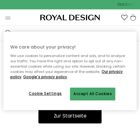
Outdoor Sal
We care about your privacy!
We use cookies to personalize content and ads, and to analyze
Ooops, die Seite wurde nicht
our traffic. You have the right and option to opt out of any non-
essential cookies while using our site. However, blocking certain
gefunden.
cookies may affect your experience of the website.
Our privacy
policy
Google's privacy policy
Cookie Settings
Accept All Cookies
Sie können auf unserer
Startseite
weiter navigieren.
Zur Startseite