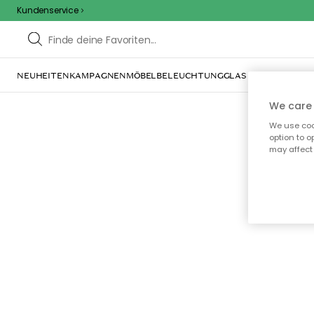
Kundenservice
NEUHEITEN
KAMPAGNEN
MÖBEL
BELEUCHTUNG
GLAS & GESCHIRR
IN
We care 
We use cook
option to o
may affect 
Oo