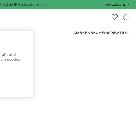
15% EXTRA rabatt mit code
Switzerland
OOR-MÖBEL
MARKEN
RÄUME
INSPIRATION
right and
tain cookies
cht