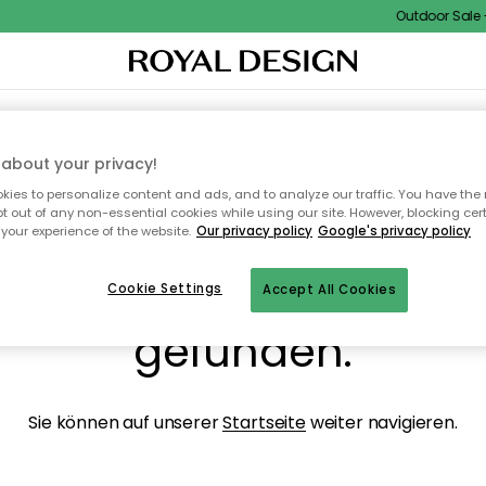
Outdoor Sale - 
NENEINRICHTUNG
TEXTILIEN & TEPPICHE
KÜCHE
AUFBEWAHRUNG
OUTD
about your privacy!
ies to personalize content and ads, and to analyze our traffic. You have the 
pt out of any non-essential cookies while using our site. However, blocking cer
your experience of the website.
Our privacy policy
Google's privacy policy
ops, die Seite wurde ni
Cookie Settings
Accept All Cookies
gefunden.
Sie können auf unserer
Startseite
weiter navigieren.