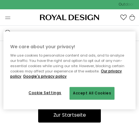
Outdoor Sa
We care about your privacy!
We use cookies to personalize content and ads, and to analyze
Ooops, die Seite wurde nicht
our traffic. You have the right and option to opt out of any non-
essential cookies while using our site. However, blocking certain
gefunden.
cookies may affect your experience of the website.
Our privacy
policy
Google's privacy policy
Cookie Settings
Accept All Cookies
Sie können auf unserer
Startseite
weiter navigieren.
Zur Startseite