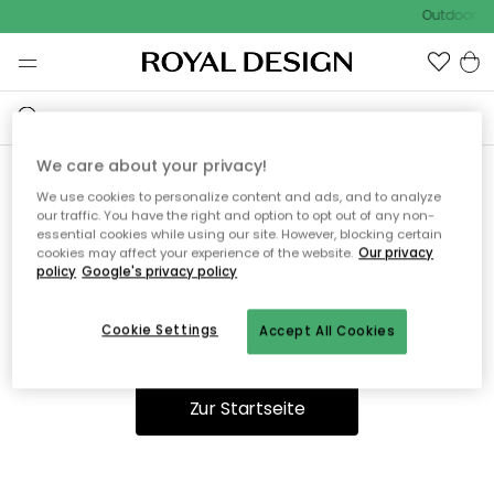
Outdoor Sa
We care about your privacy!
We use cookies to personalize content and ads, and to analyze
Ooops, die Seite wurde nicht
our traffic. You have the right and option to opt out of any non-
essential cookies while using our site. However, blocking certain
gefunden.
cookies may affect your experience of the website.
Our privacy
policy
Google's privacy policy
Cookie Settings
Accept All Cookies
Sie können auf unserer
Startseite
weiter navigieren.
Zur Startseite