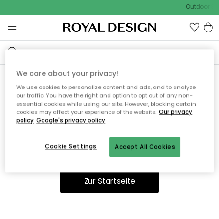
Outdoor Sal
We care about your privacy!
We use cookies to personalize content and ads, and to analyze
Ooops, die Seite wurde nicht
our traffic. You have the right and option to opt out of any non-
essential cookies while using our site. However, blocking certain
gefunden.
cookies may affect your experience of the website.
Our privacy
policy
Google's privacy policy
Cookie Settings
Accept All Cookies
Sie können auf unserer
Startseite
weiter navigieren.
Zur Startseite